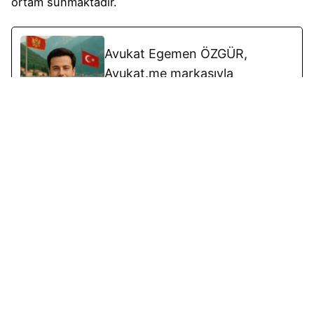
ortam sunmaktadır.
Avukat Egemen ÖZGÜR,
Avukat.me markasıyla
Karadağ’da şirket kurma,
oturum izni alma ve yatırım
yoluyla Avrupa’da yasal yaşam
kurma süreçlerinde Türk
vatandaşlarına profesyonel
hukuki danışmanlık sunan bir
avukattır. Türkiye’deki hukuk
tecrübesini Karadağ’daki
uygulamalarla birleştirerek,
müvekkillerine güvenli, şeffaf ve
avukat güvencesiyle ilerleyen
bir süreç sağlar. Avukat.me,