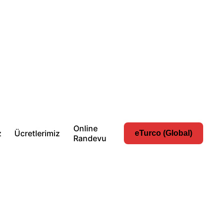
Online
z
Ücretlerimiz
eTurco (Global)
Randevu