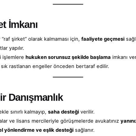
et İmkanı
 “raf şirket” olarak kalmaması için,
faaliyete geçmesi
sağl
lar yapılır.
i işlemlere
hukuken sorunsuz şekilde başlama
imkanı veri
e sık rastlanan engeller önceden bertaraf edilir.
ir Danışmanlık
ekle sınırlı kalmayıp,
saha desteği
verilir.
kalar ve lisans mercileriyle görüşmelerde avukatınız
yanını
el yönlendirme ve eşlik desteği
sağlanır.