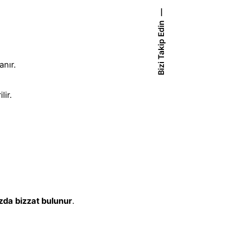
Bizi Takip Edin
anır.
lir.
zda bizzat bulunur
.