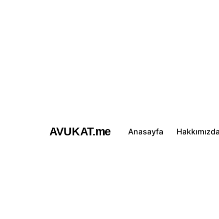
İçeriğe
atla
AVUKAT.me
Anasayfa
Hakkımızd