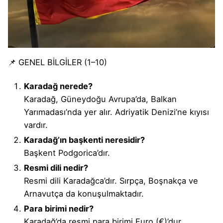
📌 GENEL BİLGİLER (1–10)
Karadağ nerede?
Karadağ, Güneydoğu Avrupa’da, Balkan
Yarımadası’nda yer alır. Adriyatik Denizi’ne kıyısı
vardır.
Karadağ’ın başkenti neresidir?
Başkent Podgorica’dır.
Resmi dili nedir?
Resmi dili Karadağca’dır. Sırpça, Boşnakça ve
Arnavutça da konuşulmaktadır.
Para birimi nedir?
Karadağ’da resmi para birimi Euro (€)’dur.