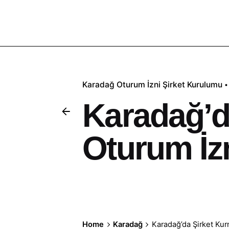
Karadağ
Oturum İzni
Şirket Kurulumu
Karadağ’d
Oturum İz
Home
Karadağ
Karadağ’da Şirket Kur