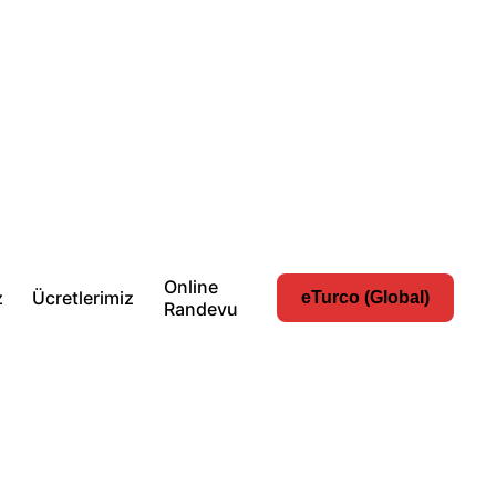
Online
z
Ücretlerimiz
eTurco (Global)
Randevu