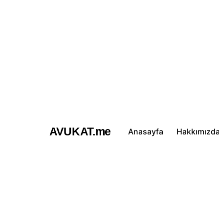
İçeriğe
atla
AVUKAT.me
Anasayfa
Hakkımızd