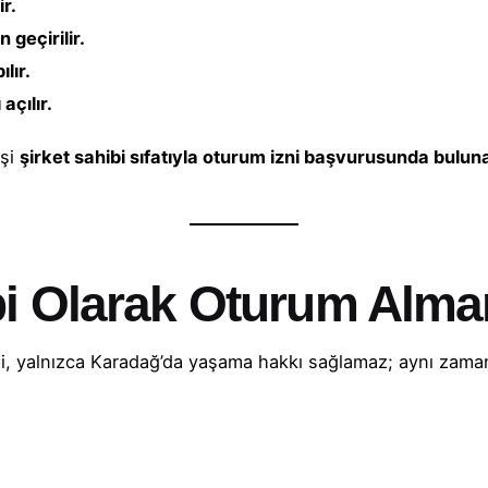
ir.
 geçirilir.
ılır.
açılır.
işi
şirket sahibi sıfatıyla oturum izni başvurusunda bulunab
bi Olarak Oturum Alman
izni, yalnızca Karadağ’da yaşama hakkı sağlamaz; aynı zam