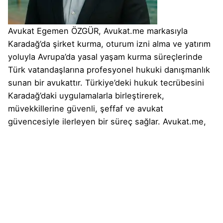
Avukat Egemen ÖZGÜR, Avukat.me markasıyla
Karadağ’da şirket kurma, oturum izni alma ve yatırım
yoluyla Avrupa’da yasal yaşam kurma süreçlerinde
Türk vatandaşlarına profesyonel hukuki danışmanlık
sunan bir avukattır. Türkiye’deki hukuk tecrübesini
Karadağ’daki uygulamalarla birleştirerek,
müvekkillerine güvenli, şeffaf ve avukat
güvencesiyle ilerleyen bir süreç sağlar. Avukat.me,
yalnızca bir bilgilendirme platformu değil; Türkiye’den
Avrupa’ya güvenli bir geçişin dijital hukuk rehberidir.
Biyografinin Tamamını Gör
Sonraki Yazı