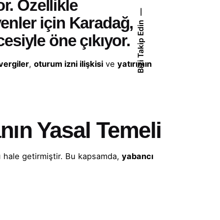
r. Özellikle
enler için Karadağ,
Bizi Takip Edin
esiyle öne çıkıyor.
vergiler
,
oturum izni ilişkisi
ve
yatırımın
nın Yasal Temeli
u hale getirmiştir. Bu kapsamda,
yabancı