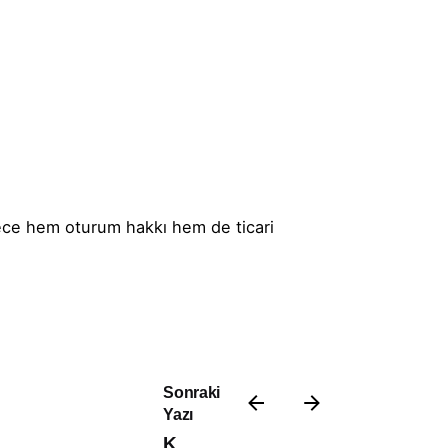
ece hem oturum hakkı hem de ticari
Sonraki
Yazı
K