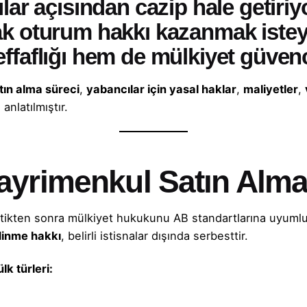
lar açısından cazip hale getiriyo
rak oturum hakkı kazanmak
istey
ffaflığı hem de mülkiyet güvenc
ın alma süreci
,
yabancılar için yasal haklar
,
maliyetler
,
anlatılmıştır.
ayrimenkul Satın Alma
 ettikten sonra mülkiyet hukukunu AB standartlarına uyuml
dinme hakkı
, belirli istisnalar dışında serbesttir.
k türleri: