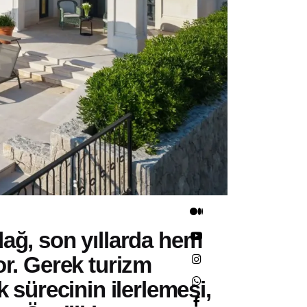
dağ
, son yıllarda hem
or. Gerek turizm
k sürecinin ilerlemesi,