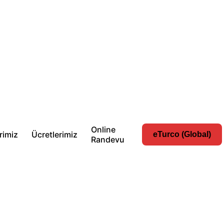
Online
erimiz
Ücretlerimiz
eTurco (Global)
Randevu