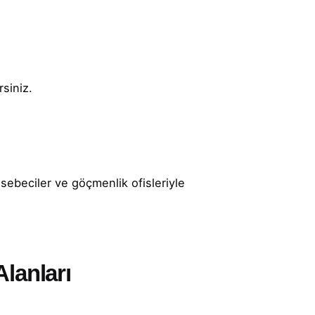
rsiniz.
asebeciler ve göçmenlik ofisleriyle
lanları