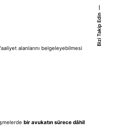
Bizi Takip Edin
aaliyet alanlarını belgeleyebilmesi
leşmelerde
bir avukatın sürece dâhil