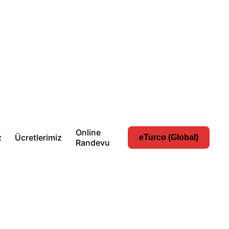
Online
z
Ücretlerimiz
eTurco (Global)
Randevu