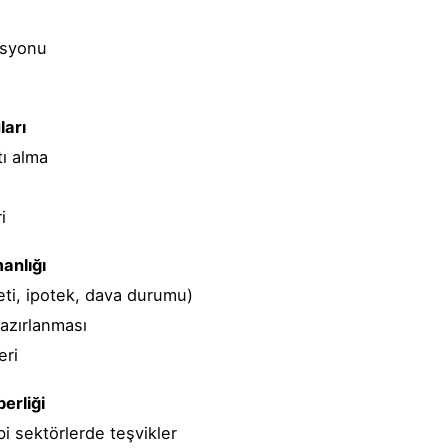
asyonu
i
ları
tı alma
i
anlığı
eti, ipotek, dava durumu)
azırlanması
eri
erliği
ibi sektörlerde teşvikler