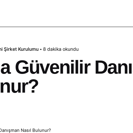
ni
Şirket Kurulumu
8 dakika okundu
a Güvenilir Da
unur?
 Danışman Nasıl Bulunur?