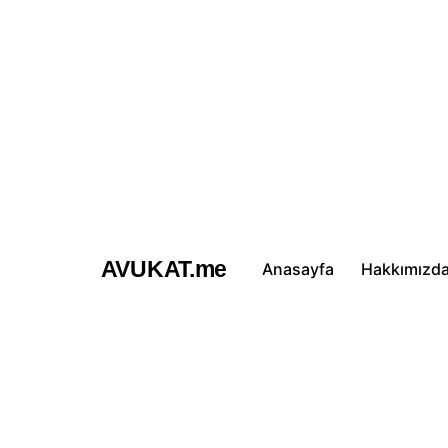
İçeriğe
atla
AVUKAT.me
Anasayfa
Hakkımızd