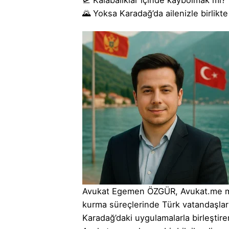
🛫 Kalabalıklar içinde kaybolmak mı?
🌄 Yoksa Karadağ’da ailenizle birlik
Avukat Egemen ÖZGÜR, Avukat.me mark
kurma süreçlerinde Türk vatandaşları
Karadağ’daki uygulamalarla birleştire