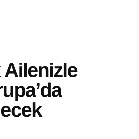
Ailenizle
rupa’da
lecek