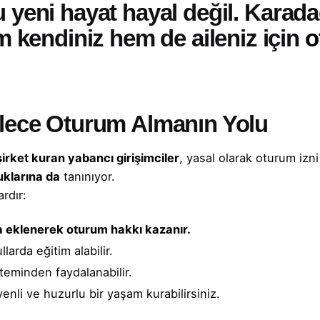
 yeni hayat hayal değil.
Karada
m kendiniz hem de aileniz için
o
ilece Oturum Almanın Yolu
şirket kuran
yabancı girişimciler
, yasal olarak
oturum izni
uklarına da
tanınıyor.
rdır:
ya eklenerek oturum hakkı kazanır.
larda eğitim alabilir.
steminden faydalanabilir.
venli ve huzurlu bir yaşam kurabilirsiniz.