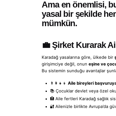
Ama en önemlisi, bu
yasal bir şekilde he
mümkün.
💼 Şirket Kurarak A
Karadağ yasalarına göre, ülkede bir
girişimciye değil, onun
eşine ve çoc
Bu sistemin sunduğu avantajlar şunla
👨‍👩‍👧‍👦
Aile bireyleri başvuru
📚 Çocuklar devlet veya özel okul
🏥 Aile fertleri Karadağ sağlık si
🔐 Ailenizle birlikte Avrupa’da gü