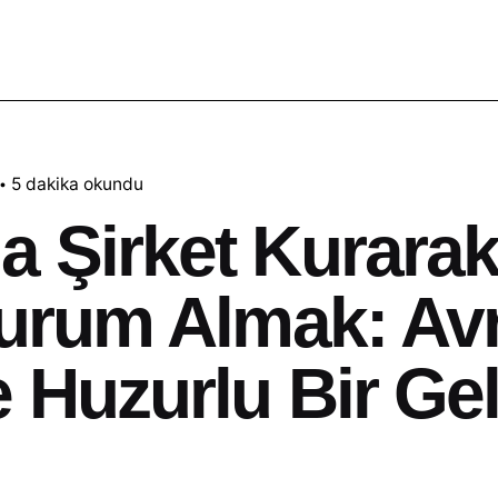
5 dakika okundu
 Şirket Kurarak 
Oturum Almak: Av
e Huzurlu Bir Ge