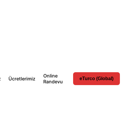
Online
z
Ücretlerimiz
eTurco (Global)
Randevu