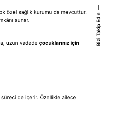
rçok özel sağlık kurumu da mevcuttur.
Bizi Takip Edin
 imkânı sunar.
u da, uzun vadede
çocuklarınız için
süreci de içerir. Özellikle ailece