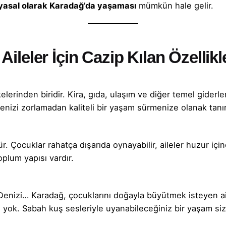
 yasal olarak Karadağ’da yaşaması
mümkün hale gelir.
leler İçin Cazip Kılan Özellikl
erinden biridir. Kira, gıda, ulaşım ve diğer temel giderl
enizi zorlamadan kaliteli bir yaşam sürmenize olanak tanır
. Çocuklar rahatça dışarıda oynayabilir, aileler huzur içi
plum yapısı vardır.
Denizi… Karadağ, çocuklarını doğayla büyütmek isteyen ailel
rı yok. Sabah kuş sesleriyle uyanabileceğiniz bir yaşam sizi