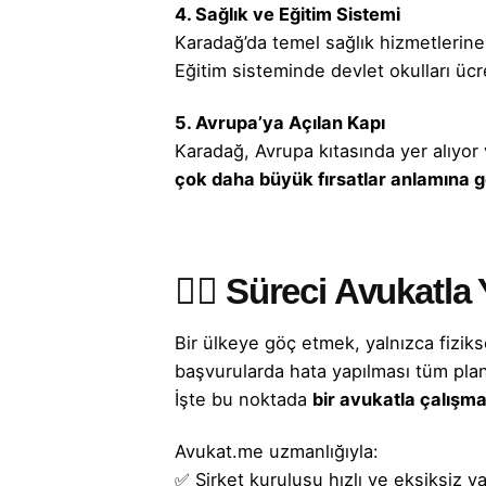
4. Sağlık ve Eğitim Sistemi
Karadağ’da temel sağlık hizmetlerine 
Eğitim sisteminde devlet okulları ücre
5. Avrupa’ya Açılan Kapı
Karadağ, Avrupa kıtasında yer alıyor
çok daha büyük fırsatlar anlamına ge
👨‍⚖️ Süreci Avukatl
Bir ülkeye göç etmek, yalnızca fizikse
başvurularda hata yapılması tüm planı 
İşte bu noktada
bir avukatla çalışm
Avukat.me uzmanlığıyla:
✅
Şirket kuruluşu
hızlı ve eksiksiz yap