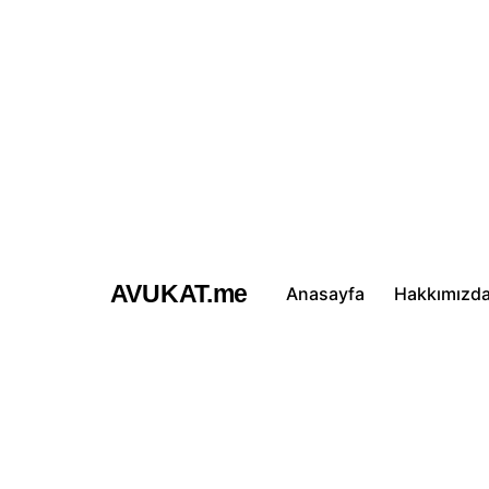
İçeriğe
atla
AVUKAT.me
Anasayfa
Hakkımızd