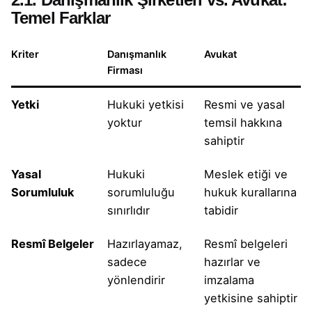
Temel Farklar
Kriter
Danışmanlık
Avukat
Firması
Yetki
Hukuki yetkisi
Resmi ve yasal
yoktur
temsil hakkına
sahiptir
Yasal
Hukuki
Meslek etiği ve
Sorumluluk
sorumluluğu
hukuk kurallarına
sınırlıdır
tabidir
Resmî Belgeler
Hazırlayamaz,
Resmî belgeleri
sadece
hazırlar ve
yönlendirir
imzalama
yetkisine sahiptir