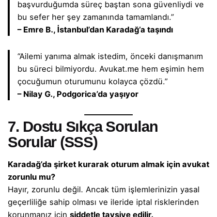
başvurduğumda süreç baştan sona güvenliydi ve
bu sefer her şey zamanında tamamlandı.”
– Emre B., İstanbul’dan Karadağ’a taşındı
“Ailemi yanıma almak istedim, önceki danışmanım
bu süreci bilmiyordu. Avukat.me hem eşimin hem
çocuğumun oturumunu kolayca çözdü.”
– Nilay G., Podgorica’da yaşıyor
7. Dostu Sıkça Sorulan
Sorular (SSS)
Karadağ’da
şirket kurarak
oturum almak
için
avukat
zorunlu
mu?
Hayır, zorunlu değil. Ancak tüm işlemlerinizin yasal
geçerliliğe sahip olması ve ileride iptal risklerinden
korunmanız için
şiddetle tavsiye edilir.