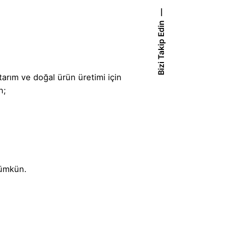
Bizi Takip Edin
tarım ve doğal ürün üretimi için
n;
mümkün.