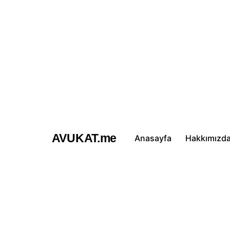
İçeriğe
atla
AVUKAT.me
Anasayfa
Hakkımızd