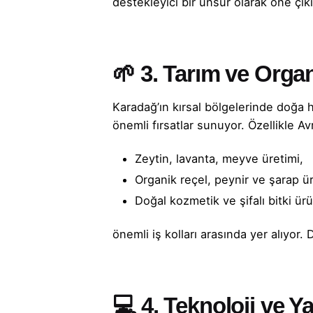
destekleyici bir unsur olarak öne çıkı
🌱 3.
Tarım ve Organ
Karadağ’ın kırsal bölgelerinde doğa h
önemli fırsatlar sunuyor. Özellikle A
Zeytin, lavanta, meyve üretimi,
Organik reçel, peynir ve şarap ür
Doğal kozmetik ve şifalı bitki ürü
önemli iş kolları arasında yer alıyo
💻 4.
Teknoloji ve Ya