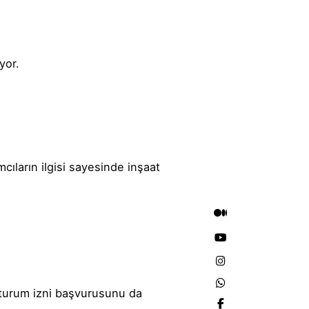
yor.
cıların ilgisi sayesinde inşaat
turum izni
başvurusunu da