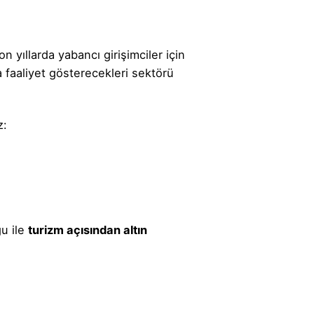
n yıllarda yabancı girişimciler için
a faaliyet gösterecekleri sektörü
z:
ğu ile
turizm açısından altın