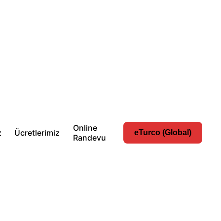
Online
z
Ücretlerimiz
eTurco (Global)
Randevu