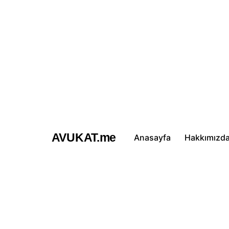
İçeriğe
atla
AVUKAT.me
Anasayfa
Hakkımızd