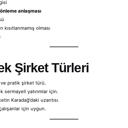
isi
i önleme anlaşması
sü
ın kısıtlanmamış olması
ı
ek Şirket Türleri
ve pratik şirket türü.
sermayeli yatırımlar için.
etin Karadağ’daki uzantısı.
çalışanlar için uygun.