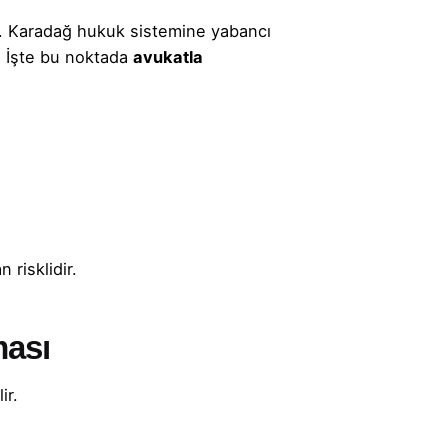
r. Karadağ hukuk sistemine yabancı
r. İşte bu noktada
avukatla
risklidir.
ması
ir.