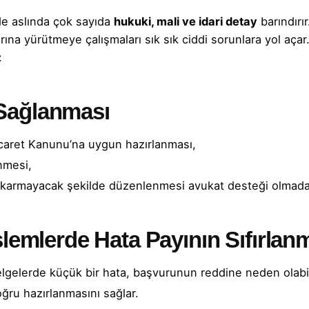
de aslında çok sayıda
hukuki, mali ve idari detay
barındırı
larına yürütmeye çalışmaları sık sık ciddi sorunlara yol aça
:
Sağlanması
caret Kanunu’na uygun hazırlanması,
enmesi,
 çıkarmayacak şekilde düzenlenmesi avukat desteği olmadan 
lemlerde Hata Payının Sıfırlan
gelerde küçük bir hata, başvurunun reddine neden olabil
oğru hazırlanmasını sağlar.