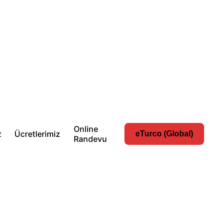
Online
z
Ücretlerimiz
eTurco (Global)
Randevu