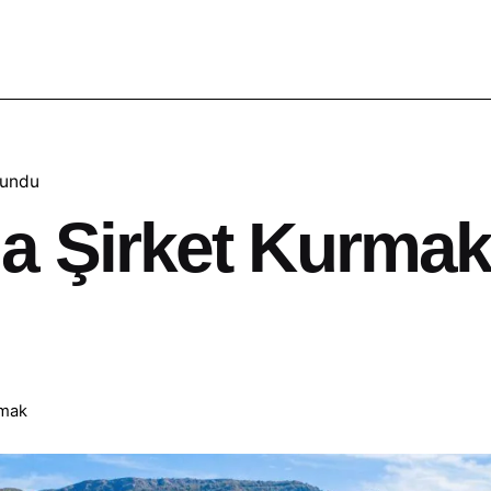
kundu
a Şirket Kurma
rmak