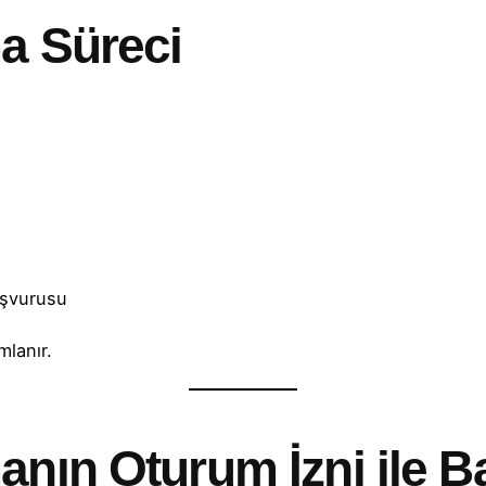
ma Süreci
aşvurusu
lanır.
anın Oturum İzni ile B