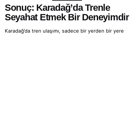
Sonuç: Karadağ’da Trenle
Seyahat Etmek Bir Deneyimdir
Karadağ’da tren ulaşımı, sadece bir yerden bir yere
gitmekten ibaret değildir. Bu, aynı zamanda
yavaş
yaşamı
,
doğayla iç içe olmayı
, ve
bir yolculuğun
kendisini deneyimlemeyi
sevenler için harika bir
seçenektir.
Belki hızlı ve lüks değildir ama Karadağ’ın tren
yollarında keşfedeceğiniz şeyler, başka hiçbir ulaşım
şekliyle kıyaslanamaz.