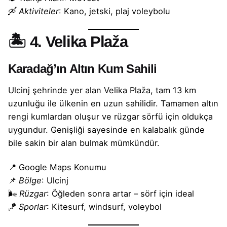
🛶
Aktiviteler
: Kano, jetski, plaj voleybolu
🏝️
4. Velika Plaža
Karadağ’ın Altın Kum Sahili
Ulcinj şehrinde yer alan Velika Plaža, tam 13 km
uzunluğu ile ülkenin en uzun sahilidir. Tamamen altın
rengi kumlardan oluşur ve rüzgar sörfü için oldukça
uygundur. Genişliği sayesinde en kalabalık günde
bile sakin bir alan bulmak mümkündür.
📍
Google Maps Konumu
📌
Bölge
: Ulcinj
🌬️
Rüzgar
: Öğleden sonra artar – sörf için ideal
🪁
Sporlar
: Kitesurf, windsurf, voleybol