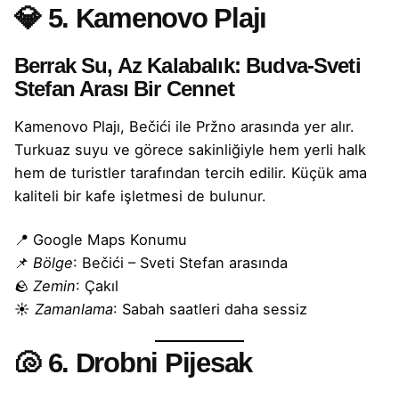
💎
5. Kamenovo Plajı
Berrak Su, Az Kalabalık: Budva-Sveti
Stefan Arası Bir Cennet
Kamenovo Plajı, Bečići ile Pržno arasında yer alır.
Turkuaz suyu ve görece sakinliğiyle hem yerli halk
hem de turistler tarafından tercih edilir. Küçük ama
kaliteli bir kafe işletmesi de bulunur.
📍
Google Maps Konumu
📌
Bölge
: Bečići – Sveti Stefan arasında
🪨
Zemin
: Çakıl
☀️
Zamanlama
: Sabah saatleri daha sessiz
🐚
6. Drobni Pijesak