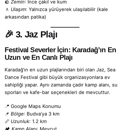
🪨
Zemin
: İnce çakıl ve kum
🚶
Ulaşım
: Yalnızca yürüyerek ulaşılabilir (kale
arkasından patika)
🎉
3. Jaz Plajı
Festival Severler İçin: Karadağ’ın En
Uzun ve En Canlı Plajı
Karadağ’ın en uzun plajlarından biri olan Jaz, Sea
Dance Festival gibi büyük organizasyonlara ev
sahipliği yapar. Aynı zamanda çadır kamp alanı, su
sporları ve kafe-bar seçenekleri de mevcuttur.
📍
Google Maps Konumu
📌
Bölge
: Budva’ya 3 km
📏
Uzunluk
: 1.2 km
🏕️
Kamp Alanı
: Mevcut