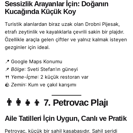
Sessizlik Arayanlar İçin: Doğanın
Kucağında Küçük Koy
Turistik alanlardan biraz uzak olan Drobni Pijesak,
etrafı zeytinlik ve kayalıklarla çevrili sakin bir plajdır.
Özellikle araçla gelen çiftler ve yalnız kalmak isteyen
gezginler için ideal.
📍
Google Maps Konumu
📌
Bölge
: Sveti Stefan’ın güneyi
🍴
Yeme-İçme
: 2 küçük restoran var
🪨
Zemin
: Kum ve çakıl karışımı
👨‍👩‍👧‍👦
7. Petrovac Plajı
Aile Tatilleri İçin Uygun, Canlı ve Pratik
Petrovac, küçük bir sahil kasabasıdır. Sahil şeridi