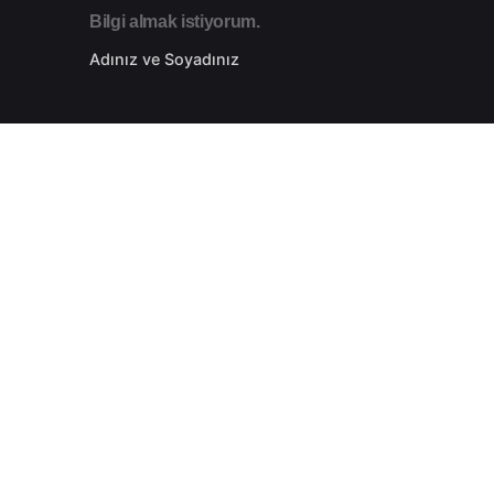
Bilgi almak istiyorum.
Adınız ve Soyadınız
Telefon Numaranız
etsiz