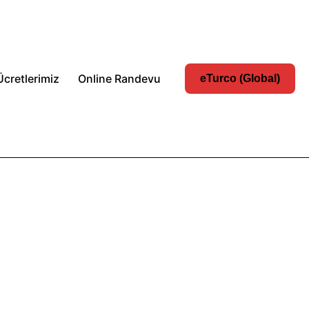
Ücretlerimiz
Online Randevu
eTurco (Global)