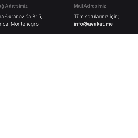
ğ Adresimiz
Mail Adresimiz
na Đuranovića Br.5,
Tüm sorularınız için;
rica, Montenegro
info@avukat.me
e Adresimiz
İletişim Numaramız
lar Caddesi, No: 65,
+49 17 867 77
hir, Türkiye
382(WhatsApp/Viber ile ücr
iletişim kurabilirsiniz.)