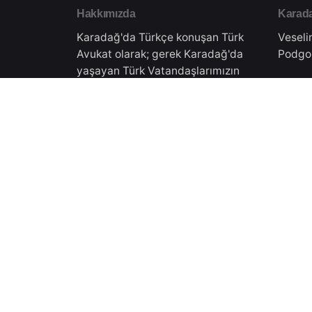
Hakkımızda
Karada
Karadağ'da Türkçe konuşan Türk
Veseli
Avukat olarak; gerek Karadağ'da
Podgo
yaşayan Türk Vatandaşlarımızın
hukuki danışmanlığını gerekse
Türkiye'de yaşayan
Türkiy
vatandaşlarımıza Karadağ'daki
işlemleri için danışmanlık
Doktor
vermekteyiz.Tüm süreçler
Eskişe
Karadağ Ticaret Sicilinden almış
olduğumuz yasal izinler
çerçevesinde gerçekleşmektedir.