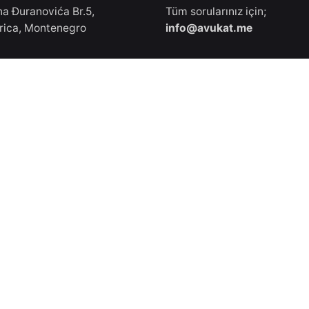
na Đuranovića Br.5,
Tüm sorularınız için;
rica, Montenegro
info@avukat.me
e Adresimiz
İletişim Numaramız
lar Caddesi, No: 65,
+49 17 867 77
hir, Türkiye
382(WhatsApp/Viber ile ücr
iletişim kurabilirsiniz.)