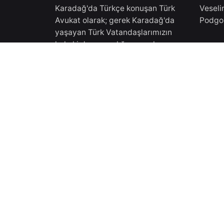
Karadağ'da Türkçe konuşan Türk
Veseli
Avukat olarak; gerek Karadağ'da
Podgo
yaşayan Türk Vatandaşlarımızın
hukuki danışmanlığını gerekse
Türkiye'de yaşayan
Türkiy
vatandaşlarımıza Karadağ'daki
işlemleri için danışmanlık
Doktor
vermekteyiz.Tüm süreçler
Eskişe
Karadağ Ticaret Sicilinden almış
olduğumuz yasal izinler
çerçevesinde gerçekleşmektedir.