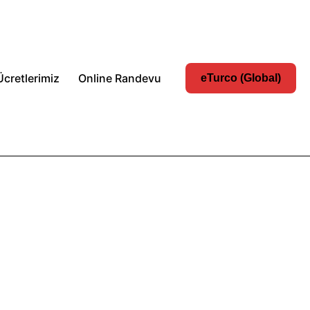
Ücretlerimiz
Online Randevu
eTurco (Global)