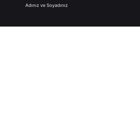
Adınız ve Soyadınız
Telefon Numaranız
etsiz