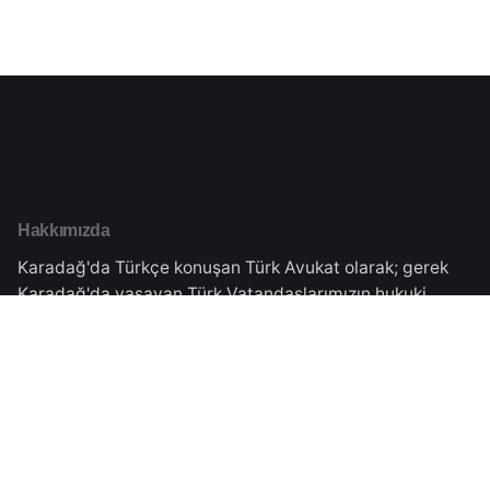
Hakkımızda
Karadağ'da Türkçe konuşan Türk Avukat olarak; gerek
Karadağ'da yaşayan Türk Vatandaşlarımızın hukuki
danışmanlığını gerekse Türkiye'de yaşayan
vatandaşlarımıza Karadağ'daki işlemleri için danışmanlık
vermekteyiz.Tüm süreçler Karadağ Ticaret Sicilinden
almış olduğumuz yasal izinler çerçevesinde
gerçekleşmektedir.