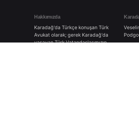
Hakkımızda
Karada
Karadağ'da Türkçe konuşan Türk
Veseli
Avukat olarak; gerek Karadağ'da
Podgo
yaşayan Türk Vatandaşlarımızın
hukuki danışmanlığını gerekse
Türkiye'de yaşayan
Türkiy
vatandaşlarımıza Karadağ'daki
işlemleri için danışmanlık
Doktor
vermekteyiz.Tüm süreçler
Eskişe
Karadağ Ticaret Sicilinden almış
olduğumuz yasal izinler
çerçevesinde gerçekleşmektedir.