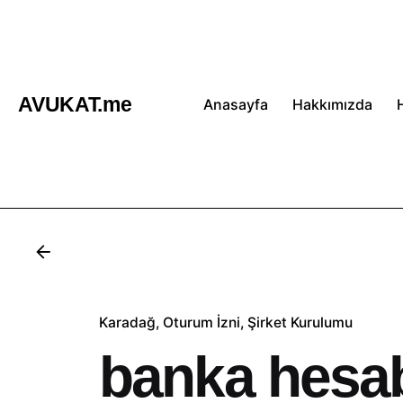
İçeriğe
atla
AVUKAT.me
Anasayfa
Hakkımızda
Karadağ
Oturum İzni
Şirket Kurulumu
banka hesab