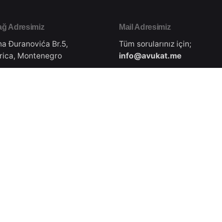
ğ Adresimiz
Mail Adresimiz
na Đuranovića Br.5,
Tüm sorularınız için;
rica, Montenegro
info@avukat.me
e Adresimiz
İletişim Numaramız
lar Caddesi, No: 65,
+49 17 867 77
hir, Türkiye
382(WhatsApp/Viber ile ücr
iletişim kurabilirsiniz.)