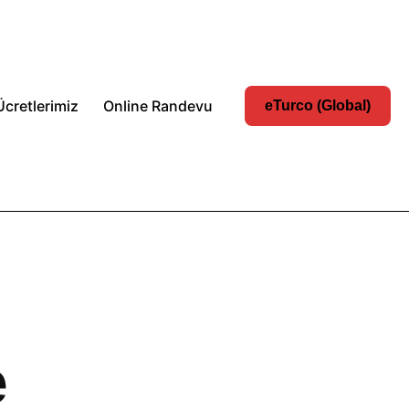
Ücretlerimiz
Online Randevu
eTurco (Global)
e