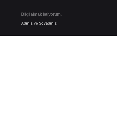
Bilgi almak istiyorum.
Adınız ve Soyadınız
Telefon Numaranız
etsiz