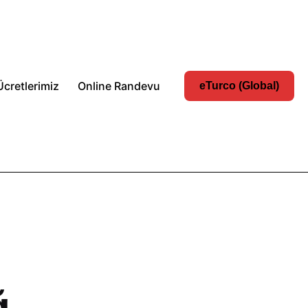
Ücretlerimiz
Online Randevu
eTurco (Global)
ğ