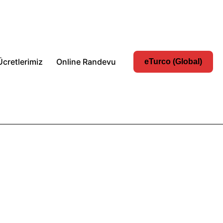
Ücretlerimiz
Online Randevu
eTurco (Global)