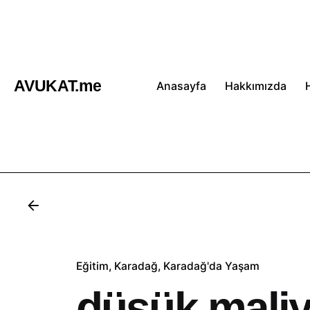
İçeriğe
atla
AVUKAT.me
Anasayfa
Hakkımızda
Eğitim
Karadağ
Karadağ'da Yaşam
düşük maliye