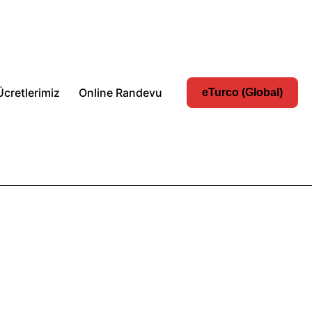
Ücretlerimiz
Online Randevu
eTurco (Global)