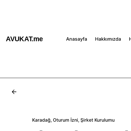
İçeriğe
atla
AVUKAT.me
Anasayfa
Hakkımızda
Karadağ
Oturum İzni
Şirket Kurulumu