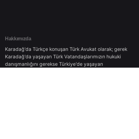
Hakkımızda
Karadağ'da Türkçe konuşan Türk Avukat olarak; gerek
Karadağ'da yaşayan Türk Vatandaşlarımızın hukuki
danışmanlığını gerekse Türkiye'de yaşayan
vatandaşlarımıza Karadağ'daki işlemleri için danışmanlık
vermekteyiz.Tüm süreçler Karadağ Ticaret Sicilinden
almış olduğumuz yasal izinler çerçevesinde
gerçekleşmektedir.
Karadağ Adresimiz
Veselina Đuranovića Br.5,
Podgorica, Montenegro