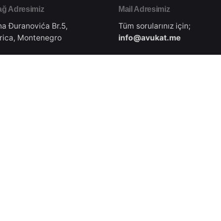
ğ Adresimiz
Mail Adresimiz
na Đuranovića Br.5,
Tüm sorularınız için;
rica, Montenegro
info@avukat.me
e Adresimiz
İletişim Numaramız
lar Caddesi, No: 65,
+49 17 867 77
hir, Türkiye
382(WhatsApp/Viber ile ücr
iletişim kurabilirsiniz.)