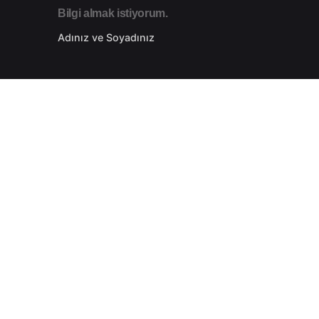
Bilgi almak istiyorum.
Adınız ve Soyadınız
Telefon Numaranız
etsiz