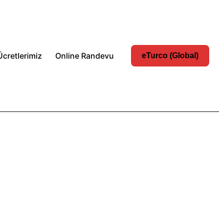
Ücretlerimiz
Online Randevu
eTurco (Global)