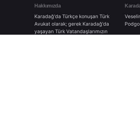
Hakkımızda
Karada
Karadağ'da Türkçe konuşan Türk
Veseli
Avukat olarak; gerek Karadağ'da
Podgo
yaşayan Türk Vatandaşlarımızın
hukuki danışmanlığını gerekse
Türkiye'de yaşayan
Türkiy
vatandaşlarımıza Karadağ'daki
işlemleri için danışmanlık
Doktor
vermekteyiz.Tüm süreçler
Eskişe
Karadağ Ticaret Sicilinden almış
olduğumuz yasal izinler
çerçevesinde gerçekleşmektedir.