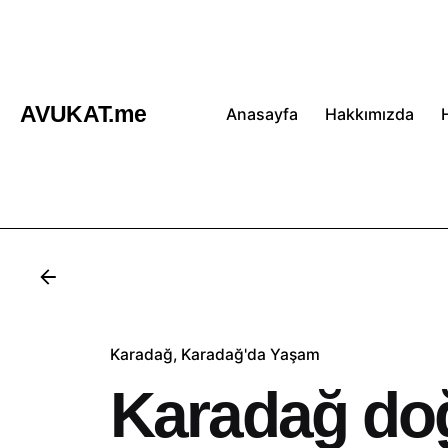
İçeriğe
atla
AVUKAT.me
Anasayfa
Hakkımızda
Karadağ
Karadağ'da Yaşam
Karadağ doğ