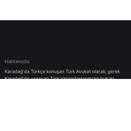
Hakkımızda
Karadağ'da Türkçe konuşan Türk Avukat olarak; gerek
Karadağ'da yaşayan Türk Vatandaşlarımızın hukuki
danışmanlığını gerekse Türkiye'de yaşayan
vatandaşlarımıza Karadağ'daki işlemleri için danışmanlık
vermekteyiz.Tüm süreçler Karadağ Ticaret Sicilinden
almış olduğumuz yasal izinler çerçevesinde
gerçekleşmektedir.