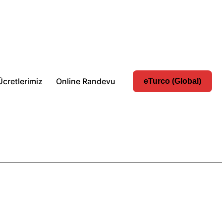
Ücretlerimiz
Online Randevu
eTurco (Global)