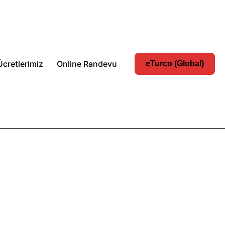
Ücretlerimiz
Online Randevu
eTurco (Global)