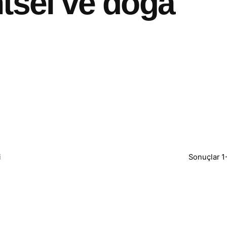
tsel ve doğa
i
Sonuçlar 1-