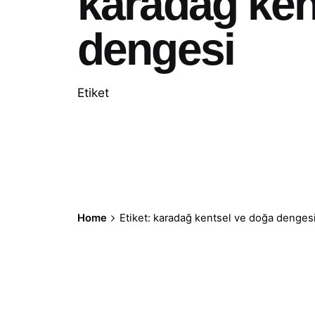
karadağ ken
dengesi
Etiket
Home
Etiket: karadağ kentsel ve doğa denges