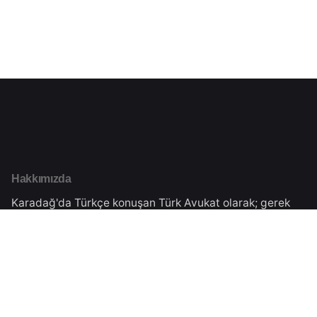
Hakkımızda
Karadağ'da Türkçe konuşan Türk Avukat olarak; gerek
Karadağ'da yaşayan Türk Vatandaşlarımızın hukuki
danışmanlığını gerekse Türkiye'de yaşayan
vatandaşlarımıza Karadağ'daki işlemleri için danışmanlık
vermekteyiz.Tüm süreçler Karadağ Ticaret Sicilinden
almış olduğumuz yasal izinler çerçevesinde
gerçekleşmektedir.