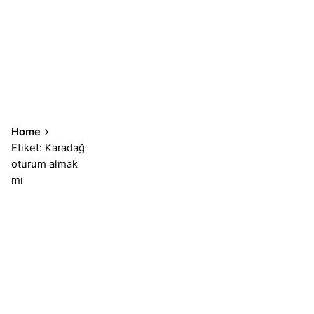
Home
Etiket: Karadağ
oturum almak
mı
Sonuçlar 1-1 of 1 gösteriliyor