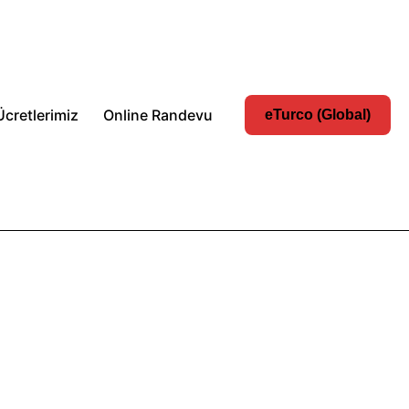
Ücretlerimiz
Online Randevu
eTurco (Global)