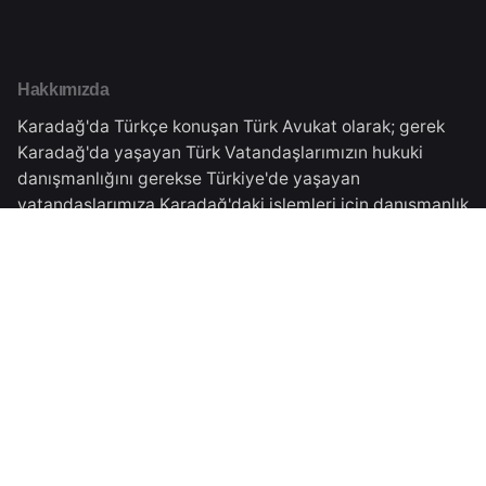
Hakkımızda
Karadağ'da Türkçe konuşan Türk Avukat olarak; gerek
Karadağ'da yaşayan Türk Vatandaşlarımızın hukuki
danışmanlığını gerekse Türkiye'de yaşayan
vatandaşlarımıza Karadağ'daki işlemleri için danışmanlık
vermekteyiz.Tüm süreçler Karadağ Ticaret Sicilinden
almış olduğumuz yasal izinler çerçevesinde
gerçekleşmektedir.
Karadağ Adresimiz
Veselina Đuranovića Br.5,
Podgorica, Montenegro