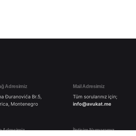
ğ Adresimiz
Mail Adresimiz
na Đuranovića Br.5,
Tüm sorularınız için;
rica, Montenegro
info@avukat.me
e Adresimiz
İletişim Numaramız