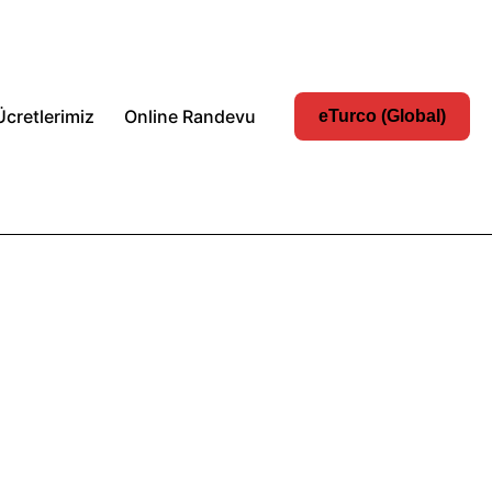
Ücretlerimiz
Online Randevu
eTurco (Global)