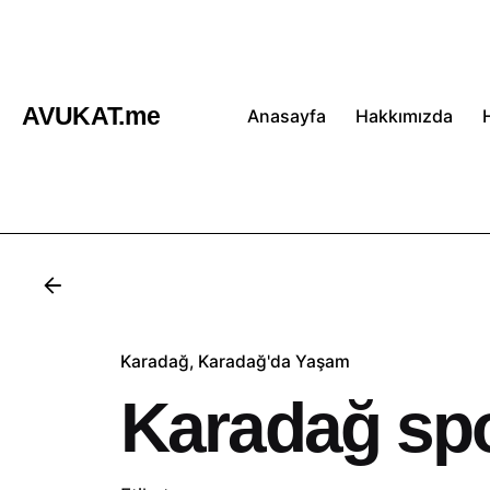
İçeriğe
atla
AVUKAT.me
Anasayfa
Hakkımızda
Karadağ
Karadağ'da Yaşam
Karadağ spor