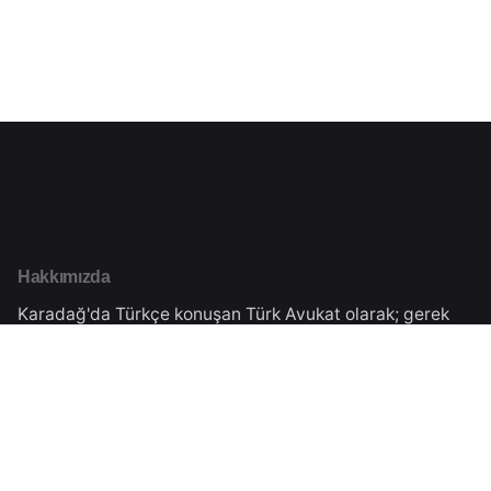
Hakkımızda
Karadağ'da Türkçe konuşan Türk Avukat olarak; gerek
Karadağ'da yaşayan Türk Vatandaşlarımızın hukuki
danışmanlığını gerekse Türkiye'de yaşayan
vatandaşlarımıza Karadağ'daki işlemleri için danışmanlık
vermekteyiz.Tüm süreçler Karadağ Ticaret Sicilinden
almış olduğumuz yasal izinler çerçevesinde
gerçekleşmektedir.