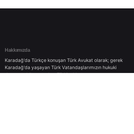
Hakkımızda
Karadağ'da Türkçe konuşan Türk Avukat olarak; gerek
Karadağ'da yaşayan Türk Vatandaşlarımızın hukuki
danışmanlığını gerekse Türkiye'de yaşayan
vatandaşlarımıza Karadağ'daki işlemleri için danışmanlık
vermekteyiz.Tüm süreçler Karadağ Ticaret Sicilinden
almış olduğumuz yasal izinler çerçevesinde
gerçekleşmektedir.
Karadağ Adresimiz
Veselina Đuranovića Br.5,
Podgorica, Montenegro