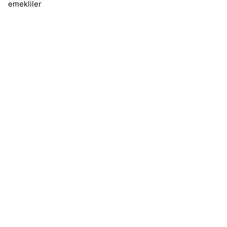
emekliler
Sonuçlar 1-1 of 1 gösteriliyor