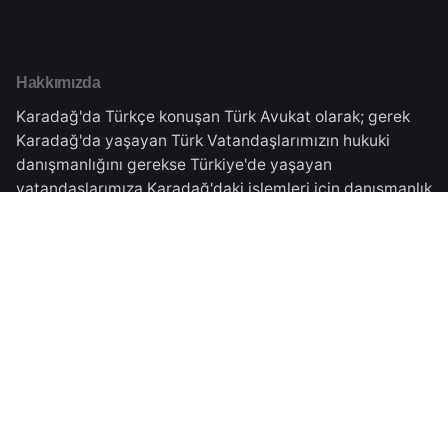
Hakkımızda
Karadağ'da Türkçe konuşan Türk Avukat olarak; gerek
Karadağ'da yaşayan Türk Vatandaşlarımızın hukuki
danışmanlığını gerekse Türkiye'de yaşayan
vatandaşlarımıza Karadağ'daki işlemleri için danışmanlık
vermekteyiz.Tüm süreçler Karadağ Ticaret Sicilinden
almış olduğumuz yasal izinler çerçevesinde
gerçekleşmektedir.
Karadağ Adresimiz
Veselina Đuranovića Br.5,
Podgorica, Montenegro