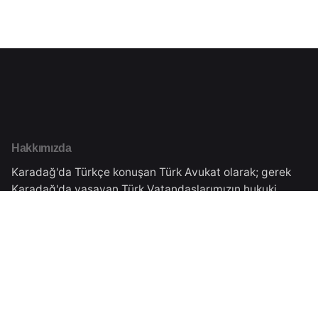
Hakkımızda
Karadağ'da Türkçe konuşan Türk Avukat olarak; gerek
Karadağ'da yaşayan Türk Vatandaşlarımızın hukuki
danışmanlığını gerekse Türkiye'de yaşayan
vatandaşlarımıza Karadağ'daki işlemleri için danışmanlık
vermekteyiz.Tüm süreçler Karadağ Ticaret Sicilinden
almış olduğumuz yasal izinler çerçevesinde
gerçekleşmektedir.