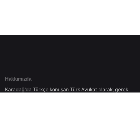
Hakkımızda
Karadağ'da Türkçe konuşan Türk Avukat olarak; gerek
Karadağ'da yaşayan Türk Vatandaşlarımızın hukuki
danışmanlığını gerekse Türkiye'de yaşayan
vatandaşlarımıza Karadağ'daki işlemleri için danışmanlık
vermekteyiz.Tüm süreçler Karadağ Ticaret Sicilinden
almış olduğumuz yasal izinler çerçevesinde
gerçekleşmektedir.