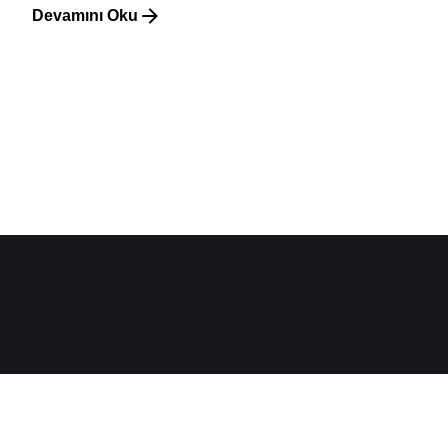
Devamını Oku
1
Hakkımızda
Karadağ'da Türkçe konuşan Türk Avukat olarak; gerek
Karadağ'da yaşayan Türk Vatandaşlarımızın hukuki