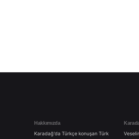
1
Hakkımızda
Karada
Karadağ'da Türkçe konuşan Türk
Veseli