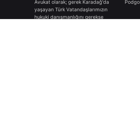
Avukat olarak; gerek Karadağ'da
Podgo
yaşayan Türk Vatandaşlarımızın
hukuki danışmanlığını gerekse
Türkiye'de yaşayan
Türkiy
vatandaşlarımıza Karadağ'daki
işlemleri için danışmanlık
Doktor
vermekteyiz.Tüm süreçler
Eskişe
Karadağ Ticaret Sicilinden almış
olduğumuz yasal izinler
çerçevesinde gerçekleşmektedir.