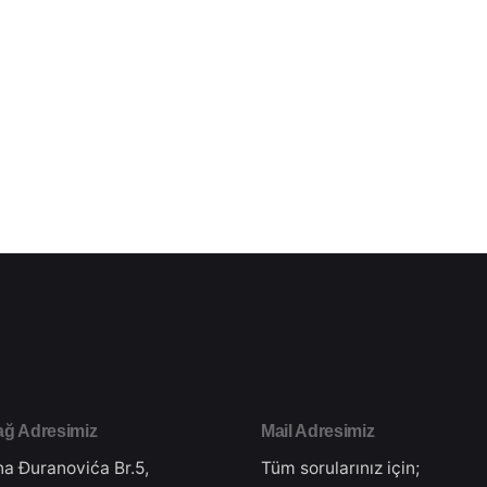
ğ Adresimiz
Mail Adresimiz
na Đuranovića Br.5,
Tüm sorularınız için;