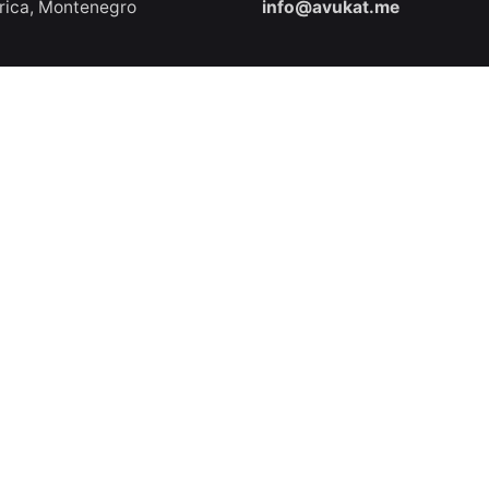
rica, Montenegro
info@avukat.me
e Adresimiz
İletişim Numaramız
lar Caddesi, No: 65,
+49 17 867 77
hir, Türkiye
382(WhatsApp/Viber ile ücr
iletişim kurabilirsiniz.)