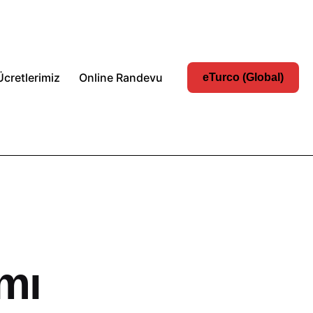
Ücretlerimiz
Online Randevu
eTurco (Global)
ımı