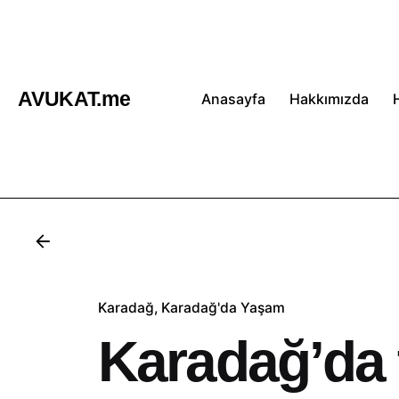
İçeriğe
atla
AVUKAT.me
Anasayfa
Hakkımızda
Karadağ
Karadağ'da Yaşam
Karadağ’da t