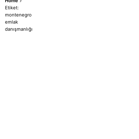
Home
Etiket:
montenegro
emlak
danışmanlığı
Sonuçlar 1-1 of 1 gösteriliyor