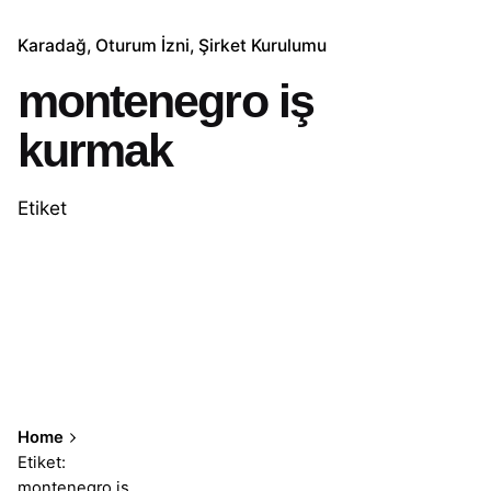
Karadağ
Oturum İzni
Şirket Kurulumu
montenegro iş
kurmak
Etiket
Home
Etiket:
montenegro iş