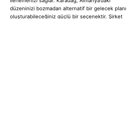
ilerlemenizi sağlar. Karadağ, Almanya’daki
düzeninizi bozmadan alternatif bir gelecek planı
oluşturabileceğiniz güçlü bir seçenektir. Şirket
kurarken bir Türk avukatla çalışmak, süreci
hızlandırır ve hukuki güvence sağlar. Belgelerin
hazırlanmasından noter işlemlerine, vergi
kaydından banka hesabı açılışına kadar tüm
adımlar profesyonelce yönetilir.Karadağ’da şirket
kurmak, sadece bir iş fırsatı değil, aynı zamanda
Avrupa’da yeni bir yaşam kurma yoludur. Ancak,
sürecin hatasız ve yasal zeminde ilerlemesi için
Karadağ’da uzman bir Türk avukatla çalışmak
büyük avantaj sağlar. Dil engelini aşmak, doğru
evraklarla resmi işlemleri yürütmek ve
gelecekteki yasal hakları güvence altına almak
için profesyonel destek şarttır.Yeni bir yaşam
kurmak isteyenler için Karadağ, hem yatırım hem
de yaşam kalitesi açısından ideal bir tercihtir.