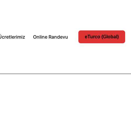
Ücretlerimiz
Online Randevu
eTurco (Global)