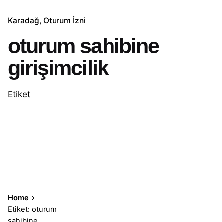
Karadağ
Oturum İzni
oturum sahibine
girişimcilik
Etiket
Home
Etiket: oturum
sahibine