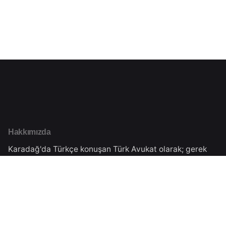
Hakkımızda
Karadağ'da Türkçe konuşan Türk Avukat olarak; gerek
Karadağ'da yaşayan Türk Vatandaşlarımızın hukuki
danışmanlığını gerekse Türkiye'de yaşayan
vatandaşlarımıza Karadağ'daki işlemleri için danışmanlık
vermekteyiz.Tüm süreçler Karadağ Ticaret Sicilinden
almış olduğumuz yasal izinler çerçevesinde
gerçekleşmektedir.