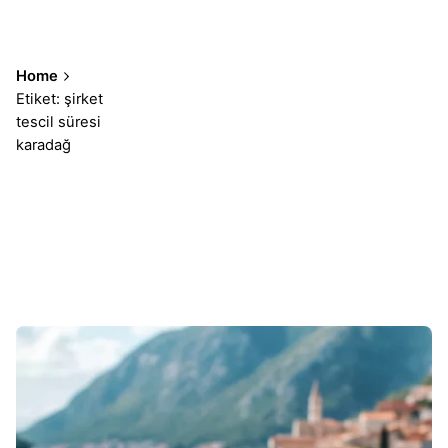
Home
Etiket: şirket
tescil süresi
karadağ
Sonuçlar 1-1 of 1 gösteriliyor