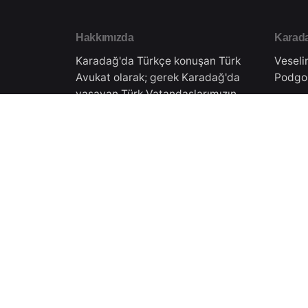
Hakkımızda
Karada
Karadağ'da Türkçe konuşan Türk
Veseli
Avukat olarak; gerek Karadağ'da
Podgo
yaşayan Türk Vatandaşlarımızın
hukuki danışmanlığını gerekse
Türkiye'de yaşayan
Türkiy
vatandaşlarımıza Karadağ'daki
işlemleri için danışmanlık
Doktor
vermekteyiz.Tüm süreçler
Eskişe
Karadağ Ticaret Sicilinden almış
olduğumuz yasal izinler
çerçevesinde gerçekleşmektedir.