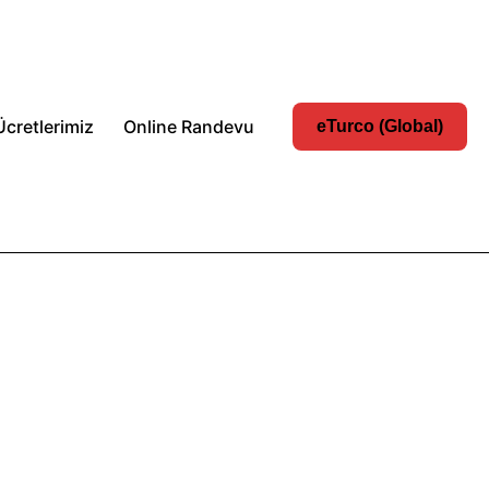
Ücretlerimiz
Online Randevu
eTurco (Global)