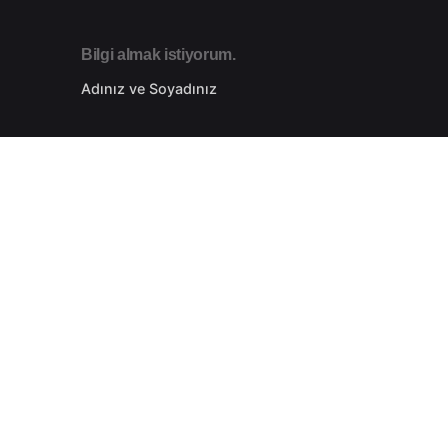
Bilgi almak istiyorum.
Adınız ve Soyadınız
Telefon Numaranız
etsiz