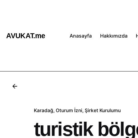
İçeriğe
atla
AVUKAT.me
Anasayfa
Hakkımızda
Karadağ
Oturum İzni
Şirket Kurulumu
turistik böl