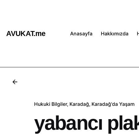
İçeriğe
atla
AVUKAT.me
Anasayfa
Hakkımızda
Hukuki Bilgiler
Karadağ
Karadağ'da Yaşam
yabancı plak