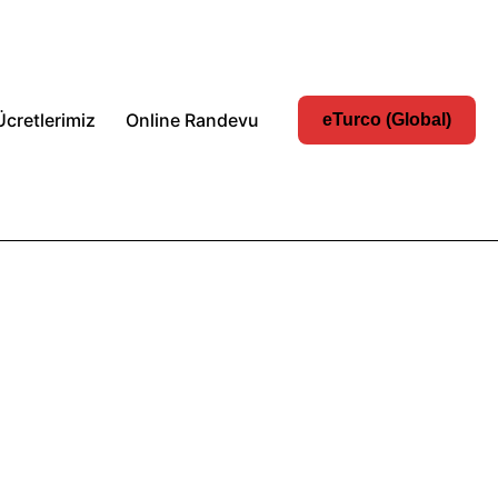
Ücretlerimiz
Online Randevu
eTurco (Global)