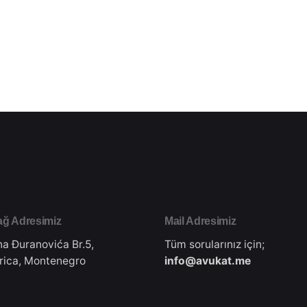
ğ Adresimiz
Mail Adresimiz
na Đuranovića Br.5,
Tüm sorularınız için;
rica, Montenegro
info@avukat.me