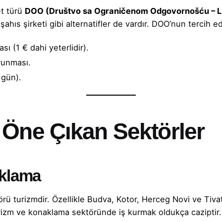
et türü
DOO (Društvo sa Ograničenom Odgovornošću – Li
hıs şirketi gibi alternatifler de vardır. DOO’nun tercih ed
ı (1 € dahi yeterlidir).
orunması.
 gün).
 Öne Çıkan Sektörler
aklama
 turizmdir. Özellikle Budva, Kotor, Herceg Novi ve Tivat gi
rizm ve konaklama sektöründe iş kurmak oldukça caziptir.