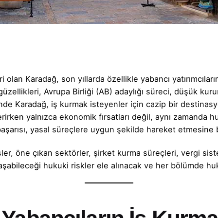
i olan Karadağ, son yıllarda özellikle yabancı yatırımcılar
 güzellikleri, Avrupa Birliği (AB) adaylığı süreci, düşük kur
sinde Karadağ, iş kurmak isteyenler için cazip bir destina
 verirken yalnızca ekonomik fırsatları değil, aynı zamanda
başarısı, yasal süreçlere uygun şekilde hareket etmesine b
er, öne çıkan sektörler, şirket kurma süreçleri, vergi sist
aşabileceği hukuki riskler ele alınacak ve her bölümde hu