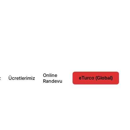
Online
z
Ücretlerimiz
eTurco (Global)
Randevu