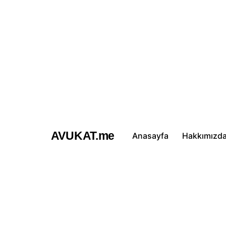
İçeriğe
atla
AVUKAT.me
Anasayfa
Hakkımızd