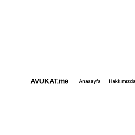
İçeriğe
atla
AVUKAT.me
Anasayfa
Hakkımızd