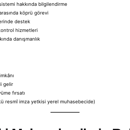
 sistemi hakkında bilgilendirme
arasında köprü görevi
erinde destek
ontrol hizmetleri
kkında danışmanlık
imkânı
i gelir
yüme fırsatı
kü resmî imza yetkisi yerel muhasebecide)