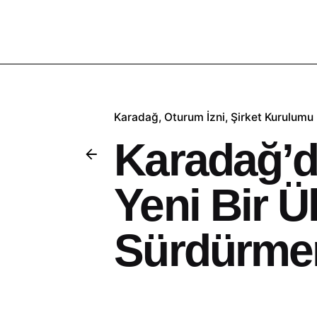
Karadağ
Oturum İzni
Şirket Kurulumu
Karadağ’d
Yeni Bir Ü
Sürdürmen