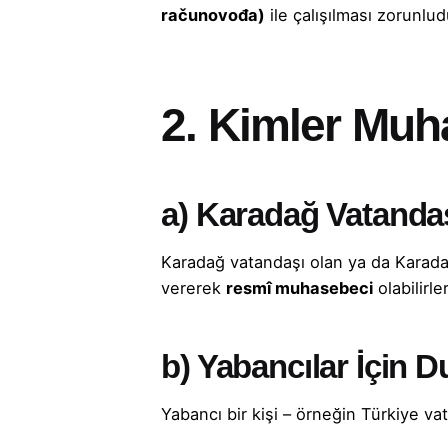
računovođa)
ile çalışılması zorunlud
2. Kimler Muha
a) Karadağ Vatandaş
Karadağ vatandaşı olan ya da Karadağ’
vererek
resmî muhasebeci
olabilirler
b) Yabancılar İçin 
Yabancı bir kişi – örneğin Türkiye v