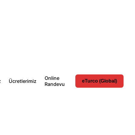
Online
z
Ücretlerimiz
eTurco (Global)
Randevu