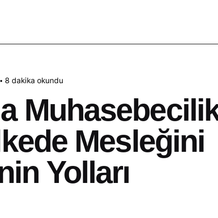
8 dakika okundu
a Muhasebecili
lkede Mesleğini
in Yolları