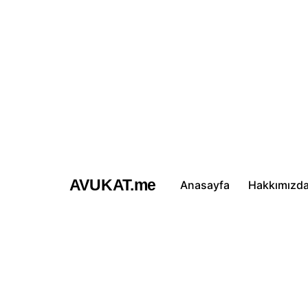
İçeriğe
atla
AVUKAT.me
Anasayfa
Hakkımızd