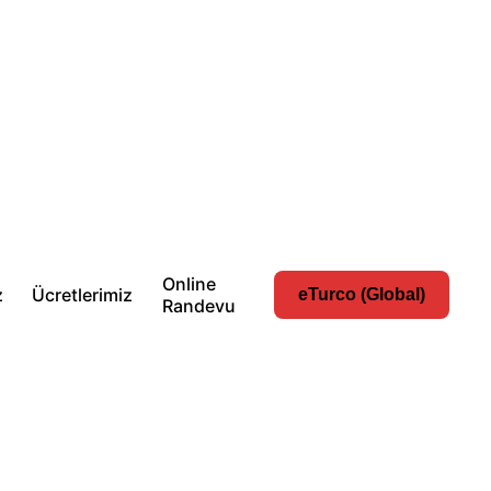
Online
z
Ücretlerimiz
eTurco (Global)
Randevu