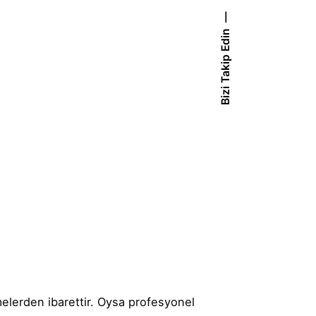
Bizi Takip Edin
melerden ibarettir. Oysa profesyonel