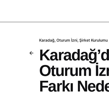
Karadağ
Oturum İzni
Şirket Kurulumu
Karadağ’d
Oturum İzn
Farkı Ned