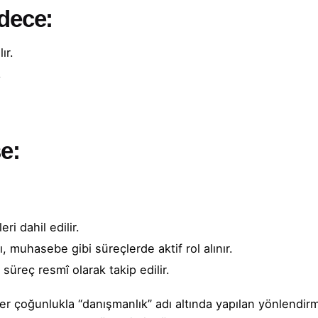
dece:
ır.
.
e:
.
ri dahil edilir.
ı, muhasebe gibi süreçlerde aktif rol alınır.
süreç resmî olarak takip edilir.
er çoğunlukla “danışmanlık” adı altında yapılan yönlendir