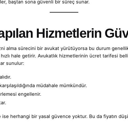
er, baştan sona güvenli bir süreç sunar.
Yapılan Hizmetlerin Gü
i alma sürecini bir avukat yürütüyorsa bu durum genellikle
lı hale getirir. Avukatlık hizmetlerinin ücret tarifesi bel
lar sunulur:
lıdır.
la karşılaşıldığında müdahale mümkündür.
rlemesi engellenir.
kar.
ise herhangi bir yasal güvence yoktur. Bu da fiyatın düş